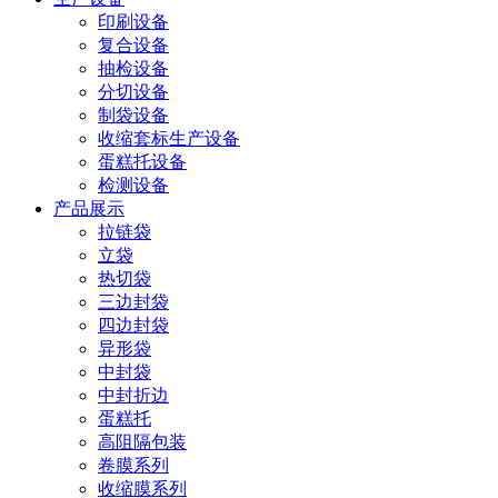
印刷设备
复合设备
抽检设备
分切设备
制袋设备
收缩套标生产设备
蛋糕托设备
检测设备
产品展示
拉链袋
立袋
热切袋
三边封袋
四边封袋
异形袋
中封袋
中封折边
蛋糕托
高阻隔包装
卷膜系列
收缩膜系列